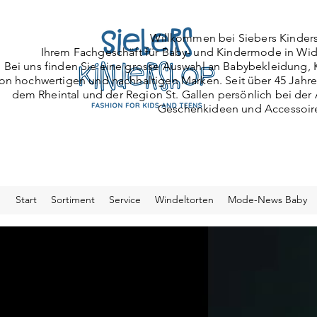
Willkommen bei Siebers Kinder
Ihrem Fachgeschäft für Baby- und Kindermode
in Wid
Bei uns finden Sie eine grosse Auswahl an Babybekleidun
on hochwertigen und nachhaltigen Marken. Seit über 45 Jahre
dem Rheintal und der Region St. Gallen persönlich bei de
Geschenkideen und Accessoir
Start
Sortiment
Service
Windeltorten
Mode-News Baby