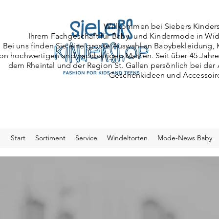
Willkommen bei Siebers Kinder
Ihrem Fachgeschäft für Baby- und Kindermode
in Wid
Bei uns finden Sie eine grosse Auswahl an Babybekleidun
on hochwertigen und nachhaltigen Marken. Seit über 45 Jahre
dem Rheintal und der Region St. Gallen persönlich bei de
Geschenkideen und Accessoir
Start
Sortiment
Service
Windeltorten
Mode-News Baby